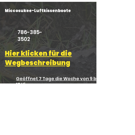
Miccosukee-Luftkissenboote
786-385-
3502
Hier klicken für die
Wegbeschreibung
Geöffnet 7 Tage die Woche von 9 bis
17 Uhr
Miccosukee Airboat Rides
Meilenstein 36, US-41
Miami, FL 33194