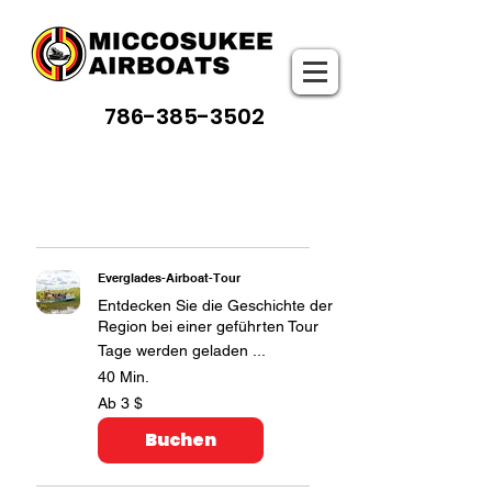
786-385-3502
Everglades-Airboat-Tour
Entdecken Sie die Geschichte der
Region bei einer geführten Tour
Tage werden geladen ...
40 Min.
Ab
Ab 3 $
3
US-
Dollar
Buchen