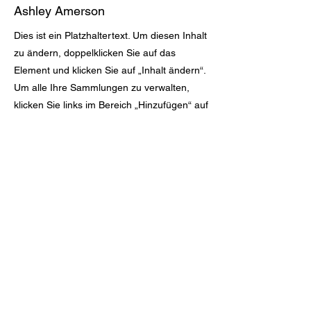
Ashley Amerson
Dies ist ein Platzhaltertext. Um diesen Inhalt
zu ändern, doppelklicken Sie auf das
Element und klicken Sie auf „Inhalt ändern“.
Um alle Ihre Sammlungen zu verwalten,
klicken Sie links im Bereich „Hinzufügen“ auf
die Schaltfläche „Inhaltsverwaltung“.
Miccosukee-Luftkissenboote
786-385-
3502
Hier klicken für die
Wegbeschreibung